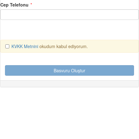
Cep Telefonu
KVKK Metnini
okudum kabul ediyorum.
Basvuru Oluştur